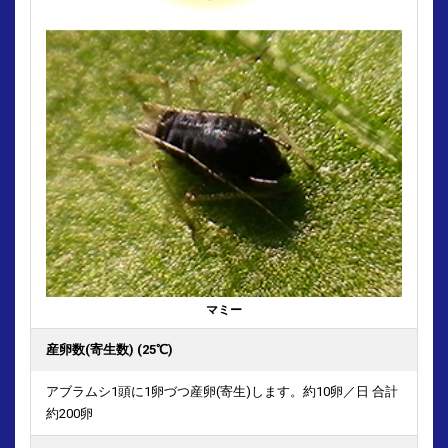
マミー
産卵数(寄生数) (25℃)
アブラムシ1頭に1卵づつ産卵(寄生)します。約10卵／日 合計
約200卵