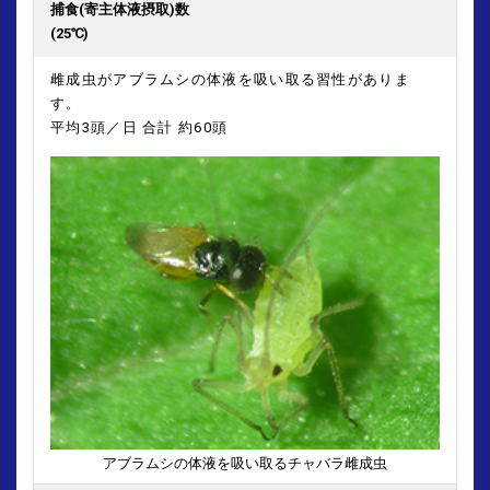
捕食(寄主体液摂取)数
(25℃)
雌成虫がアブラムシの体液を吸い取る習性がありま
す。
平均3頭／日 合計 約60頭
アブラムシの体液を吸い取るチャバラ雌成虫