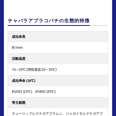
チャバラアブラコバチの生態的特徴
成虫体長
約1mm
活動温度
10～35℃ (増殖適温:20～30℃)
成虫寿命 (20℃)
約20日 (25℃)、約40日 (20℃)
寄主範囲
チューリップヒゲナガアブラムシ、ジャガイモヒゲナガアブ