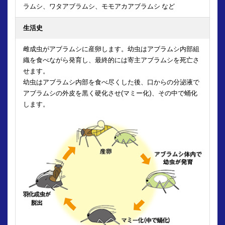
ラムシ、
ワタアブラムシ、モモアカアブラムシ など
生活史
雌成虫がアブラムシに産卵します。幼虫はアブラムシ内部組
織を食べながら発育し、
最終的には寄主アブラムシを死亡さ
せます。
幼虫はアブラムシ内部を食べ尽くした後、口からの分泌液で
アブラムシの外皮を黒く硬化させ(マミー化)、
その中で蛹化
します。