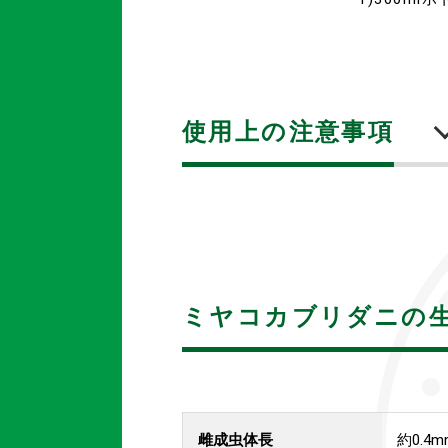
使用上の注意事項
ミヤコカブリダニの
雌成虫体長
約0.4m