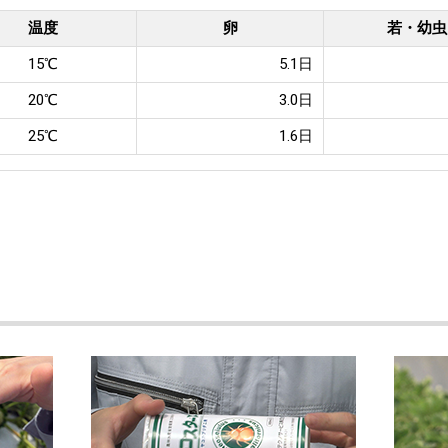
温度
卵
若・幼虫
15℃
5.1日
20℃
3.0日
25℃
1.6日