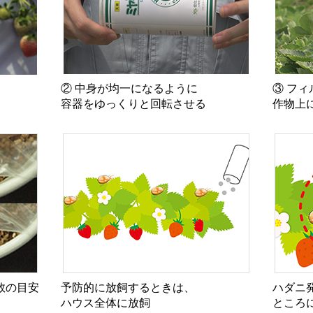
② 中身が均一になるように
③ フ
容器をゆっくりと回転させる
作物上
数の目安
予防的に放飼するときは、
ハダニ
ハウス全体に放飼
ところ