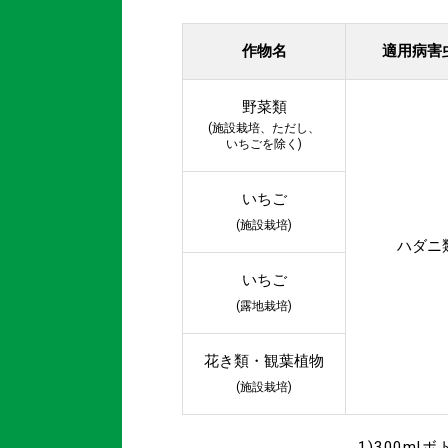
作物名
適用病害
野菜類
(施設栽培、ただし、
いちごを除く)
いちご
(施設栽培)
ハダニ
いちご
(露地栽培)
花き類・観葉植物
(施設栽培)
1)300ml