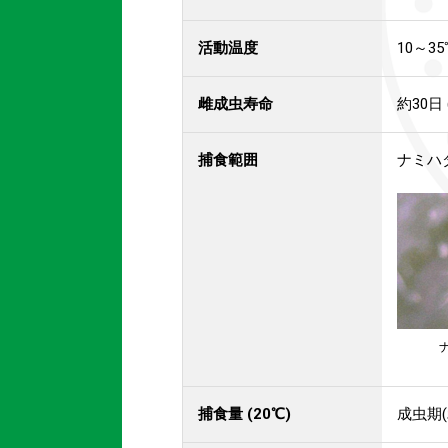
活動温度
10～3
雌成虫寿命
約30日 
捕食範囲
ナミハ
捕食量 (20℃)
成虫期(