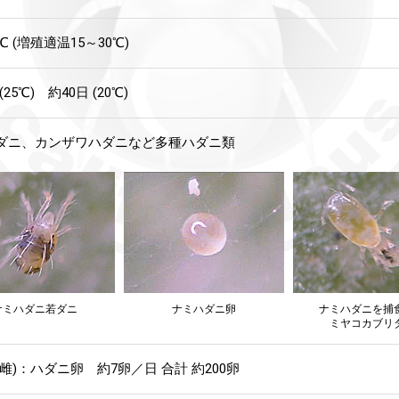
5℃ (増殖適温15～30℃)
(25℃) 約40日 (20℃)
ダニ、カンザワハダニなど多種ハダニ類
ナミハダニ若ダニ
ナミハダニ卵
ナミハダニを捕
ミヤコカブリ
雌)：ハダニ卵 約7卵／日 合計 約200卵