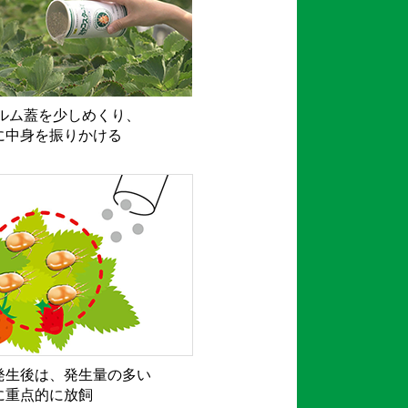
ィルム蓋を少しめくり、
に中身を振りかける
発生後は、発生量の多い
に重点的に放飼