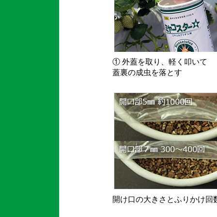
① 外蓋を取り、軽く叩いて
蓋裏の成虫を落とす
開け口の大きさとふりかけ回