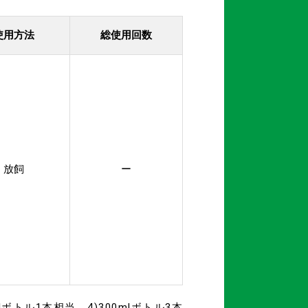
使用方法
総使用回数
放飼
ー
0mlボトル1本相当、
4)300mlボトル3本