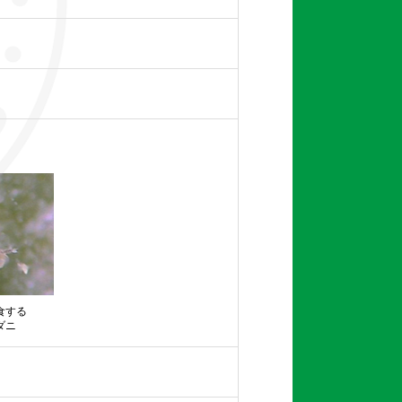
食する
ダニ