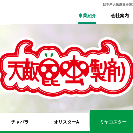
日本産天敵農薬を製
事業紹介
会社案内
チャバラ
オリスターA
ミヤコスター